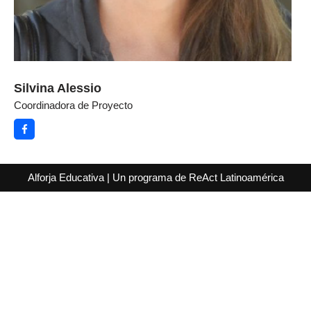
Silvina Alessio
Coordinadora de Proyecto
Alforja Educativa
| Un programa de
ReAct Latinoamérica
kèo nhà cái 5